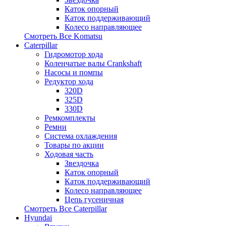
Каток опорный
Каток поддерживающий
Колесо направляющее
Смотреть Все
Komatsu
Caterpillar
Гидромотор хода
Коленчатые валы Crankshaft
Насосы и помпы
Редуктор хода
320D
325D
330D
Ремкомплекты
Ремни
Система охлаждения
Товары по акции
Ходовая часть
Звездочка
Каток опорный
Каток поддерживающий
Колесо направляющее
Цепь гусеничная
Смотреть Все
Caterpillar
Hyundai