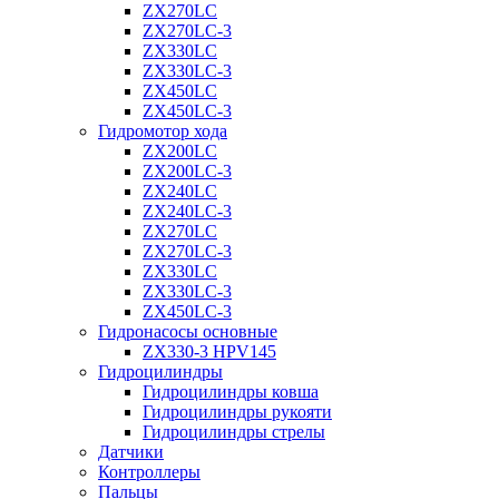
ZX270LC
ZX270LC-3
ZX330LC
ZX330LC-3
ZX450LC
ZX450LC-3
Гидромотор хода
ZX200LC
ZX200LC-3
ZX240LC
ZX240LC-3
ZX270LC
ZX270LC-3
ZX330LC
ZX330LC-3
ZX450LC-3
Гидронасосы основные
ZX330-3 HPV145
Гидроцилиндры
Гидроцилиндры ковша
Гидроцилиндры рукояти
Гидроцилиндры стрелы
Датчики
Контроллеры
Пальцы