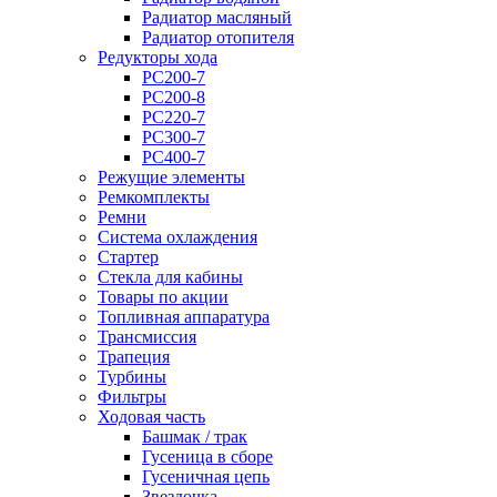
Радиатор масляный
Радиатор отопителя
Редукторы хода
PC200-7
PC200-8
PC220-7
PC300-7
PC400-7
Режущие элементы
Ремкомплекты
Ремни
Система охлаждения
Стартер
Стекла для кабины
Товары по акции
Топливная аппаратура
Трансмиссия
Трапеция
Турбины
Фильтры
Ходовая часть
Башмак / трак
Гусеница в сборе
Гусеничная цепь
Звездочка