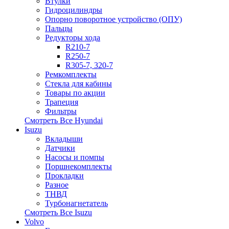
Втулки
Гидроцилиндры
Опорно поворотное устройство (ОПУ)
Пальцы
Редукторы хода
R210-7
R250-7
R305-7, 320-7
Ремкомплекты
Стекла для кабины
Товары по акции
Трапеция
Фильтры
Смотреть Все
Hyundai
Isuzu
Вкладыши
Датчики
Насосы и помпы
Поршнекомплекты
Прокладки
Разное
ТНВД
Турбонагнетатель
Смотреть Все
Isuzu
Volvo