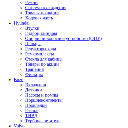
Ремни
Система охлаждения
Товары по акции
Ходовая часть
Hyundai
Втулки
Гидроцилиндры
Опорно поворотное устройство (ОПУ)
Пальцы
Редукторы хода
Ремкомплекты
Стекла для кабины
Товары по акции
Трапеция
Фильтры
Isuzu
Вкладыши
Датчики
Насосы и помпы
Поршнекомплекты
Прокладки
Разное
ТНВД
Турбонагнетатель
Volvo