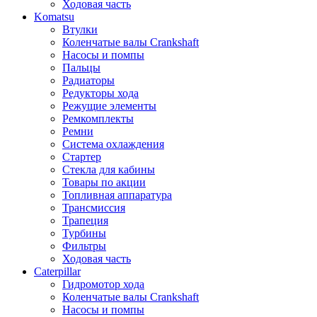
Ходовая часть
Komatsu
Втулки
Коленчатые валы Crankshaft
Насосы и помпы
Пальцы
Радиаторы
Редукторы хода
Режущие элементы
Ремкомплекты
Ремни
Система охлаждения
Стартер
Стекла для кабины
Товары по акции
Топливная аппаратура
Трансмиссия
Трапеция
Турбины
Фильтры
Ходовая часть
Caterpillar
Гидромотор хода
Коленчатые валы Crankshaft
Насосы и помпы