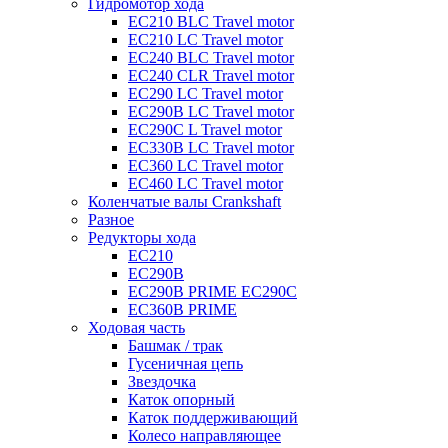
Гидромотор хода
EC210 BLC Travel motor
EC210 LC Travel motor
EC240 BLC Travel motor
EC240 CLR Travel motor
EC290 LC Travel motor
EC290B LC Travel motor
EC290C L Travel motor
EC330B LC Travel motor
EC360 LC Travel motor
EC460 LC Travel motor
Коленчатые валы Crankshaft
Разное
Редукторы хода
EC210
EC290B
EC290B PRIME EC290C
EC360B PRIME
Ходовая часть
Башмак / трак
Гусеничная цепь
Звездочка
Каток опорный
Каток поддерживающий
Колесо направляющее