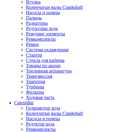
Втулки
Коленчатые валы Crankshaft
Насосы и помпы
Пальцы
Радиаторы
Редукторы хода
Режущие элементы
Ремкомплекты
Ремни
Система охлаждения
Стартер
Стекла для кабины
Товары по акции
Топливная аппаратура
Трансмиссия
Трапеция
Турбины
Фильтры
Ходовая часть
Caterpillar
Гидромотор хода
Коленчатые валы Crankshaft
Насосы и помпы
Редуктор хода
Ремкомплекты