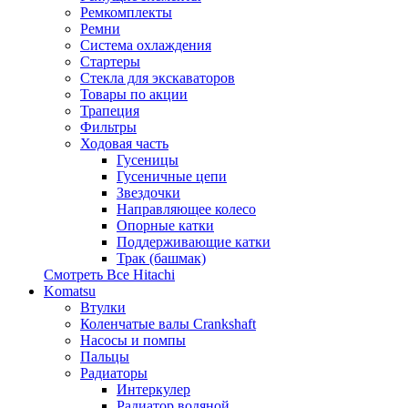
Ремкомплекты
Ремни
Система охлаждения
Стартеры
Стекла для экскаваторов
Товары по акции
Трапеция
Фильтры
Ходовая часть
Гусеницы
Гусеничные цепи
Звездочки
Направляющее колесо
Опорные катки
Поддерживающие катки
Трак (башмак)
Смотреть Все
Hitachi
Komatsu
Втулки
Коленчатые валы Crankshaft
Насосы и помпы
Пальцы
Радиаторы
Интеркулер
Радиатор водяной