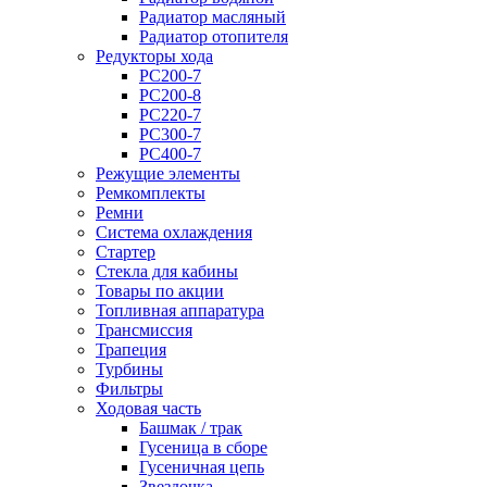
Радиатор масляный
Радиатор отопителя
Редукторы хода
PC200-7
PC200-8
PC220-7
PC300-7
PC400-7
Режущие элементы
Ремкомплекты
Ремни
Система охлаждения
Стартер
Стекла для кабины
Товары по акции
Топливная аппаратура
Трансмиссия
Трапеция
Турбины
Фильтры
Ходовая часть
Башмак / трак
Гусеница в сборе
Гусеничная цепь
Звездочка