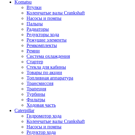
Komatsu
Втулки
Коленчатые валы Crankshaft
Насосы и помпы
Пальцы
Радиаторы
Редукторы хода
Режущие элементы
Ремкомплекты
Ремни
Система охлаждения
Стартер
Стекла для кабины
Товары по акции
Топливная аппаратура
Трансмиссия
Трапеция
Турбины
Фильтры
Ходовая часть
Caterpillar
Гидромотор хода
Коленчатые валы Crankshaft
Насосы и помпы
Редуктор хода