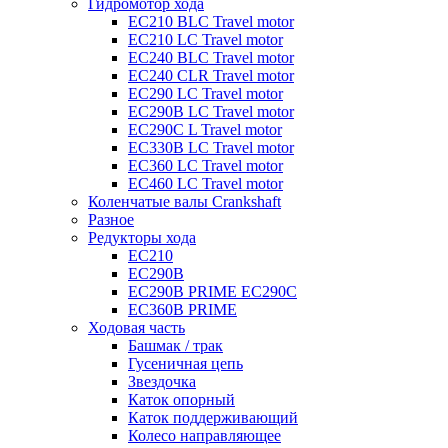
Гидромотор хода
EC210 BLC Travel motor
EC210 LC Travel motor
EC240 BLC Travel motor
EC240 CLR Travel motor
EC290 LC Travel motor
EC290B LC Travel motor
EC290C L Travel motor
EC330B LC Travel motor
EC360 LC Travel motor
EC460 LC Travel motor
Коленчатые валы Crankshaft
Разное
Редукторы хода
EC210
EC290B
EC290B PRIME EC290C
EC360B PRIME
Ходовая часть
Башмак / трак
Гусеничная цепь
Звездочка
Каток опорный
Каток поддерживающий
Колесо направляющее