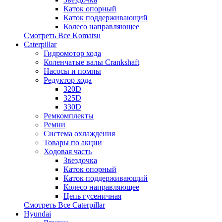
Каток опорный
Каток поддерживающий
Колесо направляющее
Смотреть Все
Komatsu
Caterpillar
Гидромотор хода
Коленчатые валы Crankshaft
Насосы и помпы
Редуктор хода
320D
325D
330D
Ремкомплекты
Ремни
Система охлаждения
Товары по акции
Ходовая часть
Звездочка
Каток опорный
Каток поддерживающий
Колесо направляющее
Цепь гусеничная
Смотреть Все
Caterpillar
Hyundai