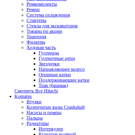
Ремкомплекты
Ремни
Система охлаждения
Стартеры
Стекла для экскаваторов
Товары по акции
Трапеция
Фильтры
Ходовая часть
Гусеницы
Гусеничные цепи
Звездочки
Направляющее колесо
Опорные катки
Поддерживающие катки
Трак (башмак)
Смотреть Все
Hitachi
Komatsu
Втулки
Коленчатые валы Crankshaft
Насосы и помпы
Пальцы
Радиаторы
Интеркулер
Радиатор водяной