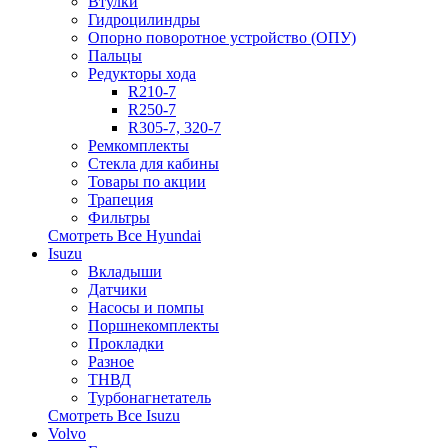
Втулки
Гидроцилиндры
Опорно поворотное устройство (ОПУ)
Пальцы
Редукторы хода
R210-7
R250-7
R305-7, 320-7
Ремкомплекты
Стекла для кабины
Товары по акции
Трапеция
Фильтры
Смотреть Все
Hyundai
Isuzu
Вкладыши
Датчики
Насосы и помпы
Поршнекомплекты
Прокладки
Разное
ТНВД
Турбонагнетатель
Смотреть Все
Isuzu
Volvo