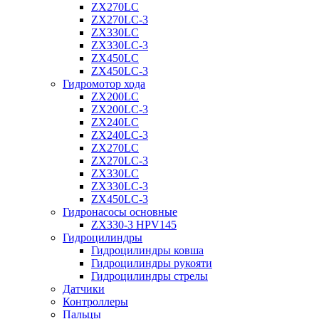
ZX270LC
ZX270LC-3
ZX330LC
ZX330LC-3
ZX450LC
ZX450LC-3
Гидромотор хода
ZX200LC
ZX200LC-3
ZX240LC
ZX240LC-3
ZX270LC
ZX270LC-3
ZX330LC
ZX330LC-3
ZX450LC-3
Гидронасосы основные
ZX330-3 HPV145
Гидроцилиндры
Гидроцилиндры ковша
Гидроцилиндры рукояти
Гидроцилиндры стрелы
Датчики
Контроллеры
Пальцы