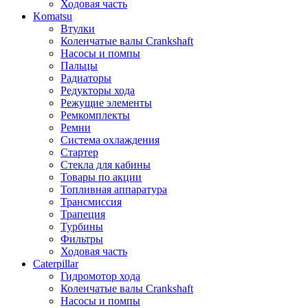
Ходовая часть
Komatsu
Втулки
Коленчатые валы Crankshaft
Насосы и помпы
Пальцы
Радиаторы
Редукторы хода
Режущие элементы
Ремкомплекты
Ремни
Система охлаждения
Стартер
Стекла для кабины
Товары по акции
Топливная аппаратура
Трансмиссия
Трапеция
Турбины
Фильтры
Ходовая часть
Caterpillar
Гидромотор хода
Коленчатые валы Crankshaft
Насосы и помпы