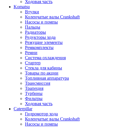
Ходовая часть
Komatsu
Втулки
Коленчатые валы Crankshaft
Насосы и помпы
Пальцы
Радиаторы
Редукторы хода
Режущие элементы
Ремкомплекты
Ремни
Система охлаждения
Стартер
Стекла для кабины
Товары по акции
Топливная аппаратура
Трансмиссия
Трапеция
Турбины
Фильтры
Ходовая часть
Caterpillar
Гидромотор хода
Коленчатые валы Crankshaft
Насосы и помпы