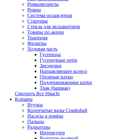
Ремкомплекты
Ремни
Система охлаждения
Стартеры
Стекла для экскаваторов
Товары по акции
Трапеция
Фильтры
Ходовая часть
Гусеницы
Гусеничные цепи
Звездочки
Направляющее колесо
Опорные катки
Поддерживающие катки
Трак (башмак)
Смотреть Все
Hitachi
Komatsu
Втулки
Коленчатые валы Crankshaft
Насосы и помпы
Пальцы
Радиаторы
Интеркулер
Радиатор водяной