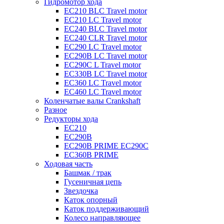
Гидромотор хода
EC210 BLC Travel motor
EC210 LC Travel motor
EC240 BLC Travel motor
EC240 CLR Travel motor
EC290 LC Travel motor
EC290B LC Travel motor
EC290C L Travel motor
EC330B LC Travel motor
EC360 LC Travel motor
EC460 LC Travel motor
Коленчатые валы Crankshaft
Разное
Редукторы хода
EC210
EC290B
EC290B PRIME EC290C
EC360B PRIME
Ходовая часть
Башмак / трак
Гусеничная цепь
Звездочка
Каток опорный
Каток поддерживающий
Колесо направляющее