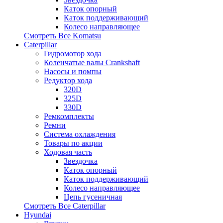
Каток опорный
Каток поддерживающий
Колесо направляющее
Смотреть Все
Komatsu
Caterpillar
Гидромотор хода
Коленчатые валы Crankshaft
Насосы и помпы
Редуктор хода
320D
325D
330D
Ремкомплекты
Ремни
Система охлаждения
Товары по акции
Ходовая часть
Звездочка
Каток опорный
Каток поддерживающий
Колесо направляющее
Цепь гусеничная
Смотреть Все
Caterpillar
Hyundai