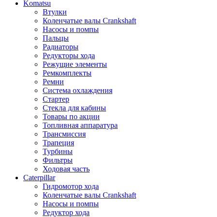
Komatsu
Втулки
Коленчатые валы Crankshaft
Насосы и помпы
Пальцы
Радиаторы
Редукторы хода
Режущие элементы
Ремкомплекты
Ремни
Система охлаждения
Стартер
Стекла для кабины
Товары по акции
Топливная аппаратура
Трансмиссия
Трапеция
Турбины
Фильтры
Ходовая часть
Caterpillar
Гидромотор хода
Коленчатые валы Crankshaft
Насосы и помпы
Редуктор хода