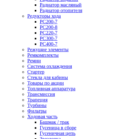
Радиатор масляный
Радиатор отопителя
Редукторы хода
PC200-7
PC200-8
PC220-7
PC300-7
PC400-7
Режущие элементы
Ремкомплекты
Ремни
Система охлаждения
Стартер
Стекла для кабины
Товары по акции
Топливная аппаратура
Трансмиссия
Трапеция
Турбины
Фильтры
Ходовая часть
Башмак / трак
Гусеница в сборе
Гусеничная цепь
Звездочка