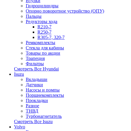
Втулки
Гидроцилиндры
Опорно поворотное устройство (ОПУ)
Пальцы
Редукторы хода
R210-7
R250-7
R305-7, 320-7
Ремкомплекты
Стекла для кабины
Товары по акции
Трапеция
Фильтры
Смотреть Все
Hyundai
Isuzu
Вкладыши
Датчики
Насосы и помпы
Поршнекомплекты
Прокладки
Разное
ТНВД
Турбонагнетатель
Смотреть Все
Isuzu
Volvo