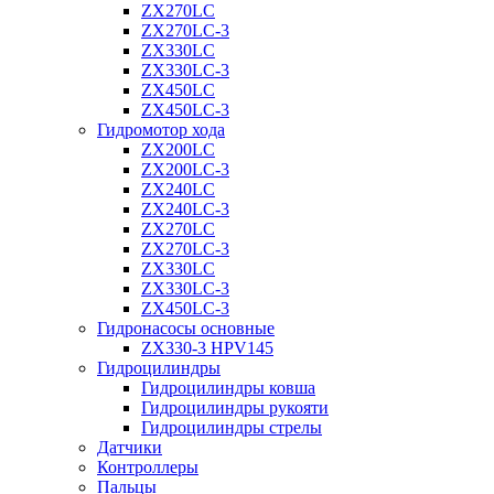
ZX270LC
ZX270LC-3
ZX330LC
ZX330LC-3
ZX450LC
ZX450LC-3
Гидромотор хода
ZX200LC
ZX200LC-3
ZX240LC
ZX240LC-3
ZX270LC
ZX270LC-3
ZX330LC
ZX330LC-3
ZX450LC-3
Гидронасосы основные
ZX330-3 HPV145
Гидроцилиндры
Гидроцилиндры ковша
Гидроцилиндры рукояти
Гидроцилиндры стрелы
Датчики
Контроллеры
Пальцы