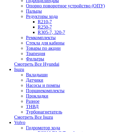
Гидроцилиндры
Опорно поворотное устройство (ОПУ)
Пальцы
Редукторы хода
R210-7
R250-7
R305-7, 320-7
Ремкомплекты
Стекла для кабины
Товары по акции
Трапеция
Фильтры
Смотреть Все
Hyundai
Isuzu
Вкладыши
Датчики
Насосы и помпы
Поршнекомплекты
Прокладки
Разное
ТНВД
Турбонагнетатель
Смотреть Все
Isuzu
Volvo
Гидромотор хода