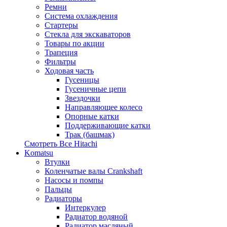
Ремни
Система охлаждения
Стартеры
Стекла для экскаваторов
Товары по акции
Трапеция
Фильтры
Ходовая часть
Гусеницы
Гусеничные цепи
Звездочки
Направляющее колесо
Опорные катки
Поддерживающие катки
Трак (башмак)
Смотреть Все
Hitachi
Komatsu
Втулки
Коленчатые валы Crankshaft
Насосы и помпы
Пальцы
Радиаторы
Интеркулер
Радиатор водяной
Радиатор масляный