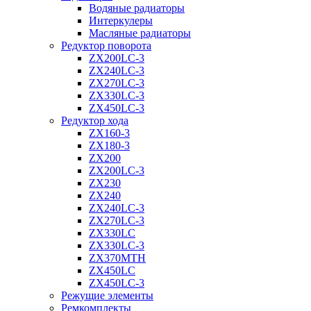
Водяные радиаторы
Интеркулеры
Масляные радиаторы
Редуктор поворота
ZX200LC-3
ZX240LC-3
ZX270LC-3
ZX330LC-3
ZX450LC-3
Редуктор хода
ZX160-3
ZX180-3
ZX200
ZX200LC-3
ZX230
ZX240
ZX240LC-3
ZX270LC-3
ZX330LC
ZX330LC-3
ZX370MTH
ZX450LC
ZX450LC-3
Режущие элементы
Ремкомплекты