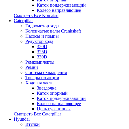
Каток поддерживающий
Колесо направляющее
Смотреть Все
Komatsu
Caterpillar
Гидромотор хода
Коленчатые валы Crankshaft
Насосы и помпы
Редуктор хода
320D
325D
330D
Ремкомплекты
Ремни
Система охлаждения
Товары по акции
Ходовая часть
Звездочка
Каток опорный
Каток поддерживающий
Колесо направляющее
Цепь гусеничная
Смотреть Все
Caterpillar
Hyundai
Втулки