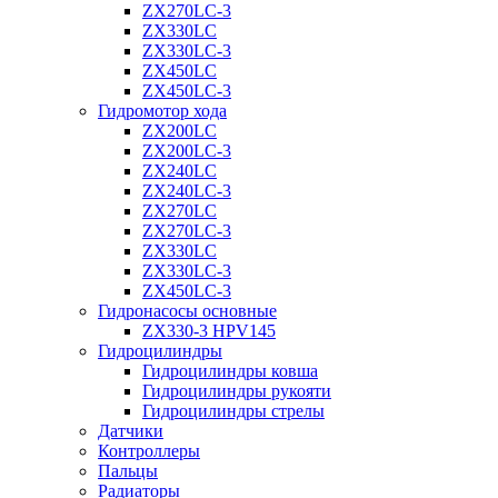
ZX270LC-3
ZX330LC
ZX330LC-3
ZX450LC
ZX450LC-3
Гидромотор хода
ZX200LC
ZX200LC-3
ZX240LC
ZX240LC-3
ZX270LC
ZX270LC-3
ZX330LC
ZX330LC-3
ZX450LC-3
Гидронасосы основные
ZX330-3 HPV145
Гидроцилиндры
Гидроцилиндры ковша
Гидроцилиндры рукояти
Гидроцилиндры стрелы
Датчики
Контроллеры
Пальцы
Радиаторы