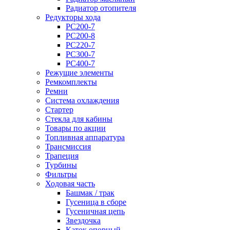
Радиатор отопителя
Редукторы хода
PC200-7
PC200-8
PC220-7
PC300-7
PC400-7
Режущие элементы
Ремкомплекты
Ремни
Система охлаждения
Стартер
Стекла для кабины
Товары по акции
Топливная аппаратура
Трансмиссия
Трапеция
Турбины
Фильтры
Ходовая часть
Башмак / трак
Гусеница в сборе
Гусеничная цепь
Звездочка
Каток опорный