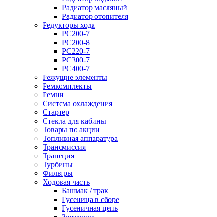
Радиатор масляный
Радиатор отопителя
Редукторы хода
PC200-7
PC200-8
PC220-7
PC300-7
PC400-7
Режущие элементы
Ремкомплекты
Ремни
Система охлаждения
Стартер
Стекла для кабины
Товары по акции
Топливная аппаратура
Трансмиссия
Трапеция
Турбины
Фильтры
Ходовая часть
Башмак / трак
Гусеница в сборе
Гусеничная цепь
Звездочка