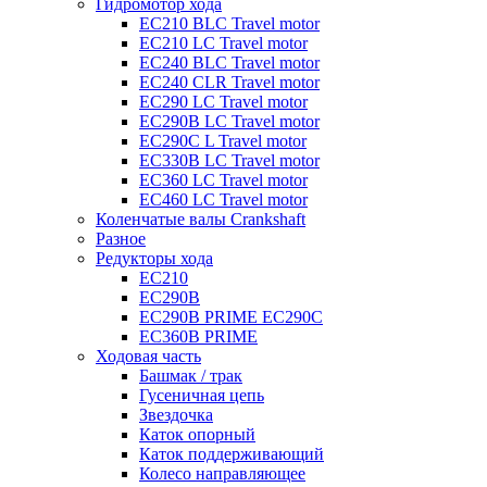
Гидромотор хода
EC210 BLC Travel motor
EC210 LC Travel motor
EC240 BLC Travel motor
EC240 CLR Travel motor
EC290 LC Travel motor
EC290B LC Travel motor
EC290C L Travel motor
EC330B LC Travel motor
EC360 LC Travel motor
EC460 LC Travel motor
Коленчатые валы Crankshaft
Разное
Редукторы хода
EC210
EC290B
EC290B PRIME EC290C
EC360B PRIME
Ходовая часть
Башмак / трак
Гусеничная цепь
Звездочка
Каток опорный
Каток поддерживающий
Колесо направляющее