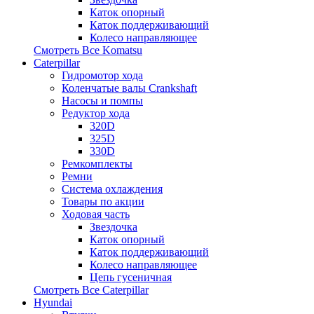
Каток опорный
Каток поддерживающий
Колесо направляющее
Смотреть Все
Komatsu
Caterpillar
Гидромотор хода
Коленчатые валы Crankshaft
Насосы и помпы
Редуктор хода
320D
325D
330D
Ремкомплекты
Ремни
Система охлаждения
Товары по акции
Ходовая часть
Звездочка
Каток опорный
Каток поддерживающий
Колесо направляющее
Цепь гусеничная
Смотреть Все
Caterpillar
Hyundai