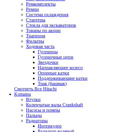
Ремкомплекты
Ремни
Система охлаждения
Стартеры
Стекла для экскаваторов
Товары по акции
Трапеция
Фильтры
Ходовая часть
Гусеницы
Гусеничные цепи
Звездочки
Направляющее колесо
Опорные катки
Поддерживающие катки
Трак (башмак)
Смотреть Все
Hitachi
Komatsu
Втулки
Коленчатые валы Crankshaft
Насосы и помпы
Пальцы
Радиаторы
Интеркулер
Радиатор водяной