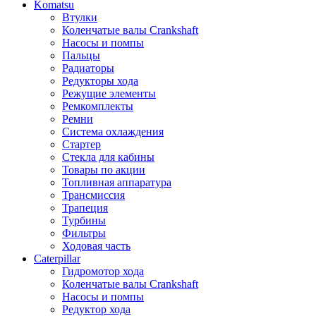
Komatsu
Втулки
Коленчатые валы Crankshaft
Насосы и помпы
Пальцы
Радиаторы
Редукторы хода
Режущие элементы
Ремкомплекты
Ремни
Система охлаждения
Стартер
Стекла для кабины
Товары по акции
Топливная аппаратура
Трансмиссия
Трапеция
Турбины
Фильтры
Ходовая часть
Caterpillar
Гидромотор хода
Коленчатые валы Crankshaft
Насосы и помпы
Редуктор хода