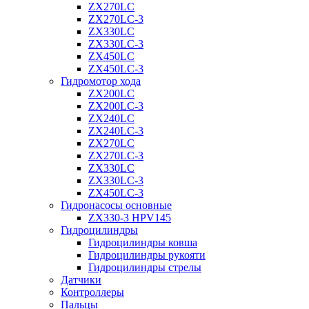
ZX270LC
ZX270LC-3
ZX330LC
ZX330LC-3
ZX450LC
ZX450LC-3
Гидромотор хода
ZX200LC
ZX200LC-3
ZX240LC
ZX240LC-3
ZX270LC
ZX270LC-3
ZX330LC
ZX330LC-3
ZX450LC-3
Гидронасосы основные
ZX330-3 HPV145
Гидроцилиндры
Гидроцилиндры ковша
Гидроцилиндры рукояти
Гидроцилиндры стрелы
Датчики
Контроллеры
Пальцы