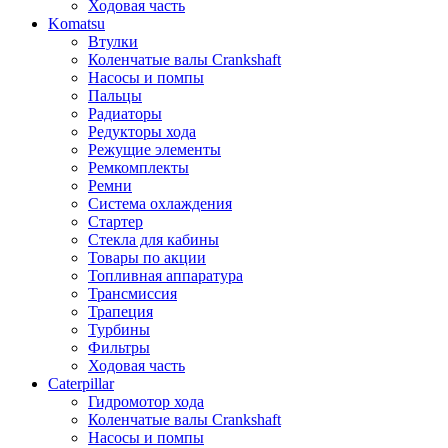
Ходовая часть
Komatsu
Втулки
Коленчатые валы Crankshaft
Насосы и помпы
Пальцы
Радиаторы
Редукторы хода
Режущие элементы
Ремкомплекты
Ремни
Система охлаждения
Стартер
Стекла для кабины
Товары по акции
Топливная аппаратура
Трансмиссия
Трапеция
Турбины
Фильтры
Ходовая часть
Caterpillar
Гидромотор хода
Коленчатые валы Crankshaft
Насосы и помпы