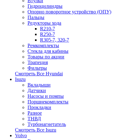
Втулки
Гидроцилиндры
Опорно поворотное устройство (ОПУ)
Пальцы
Редукторы хода
R210-7
R250-7
R305-7, 320-7
Ремкомплекты
Стекла для кабины
Товары по акции
Трапеция
Фильтры
Смотреть Все
Hyundai
Isuzu
Вкладыши
Датчики
Насосы и помпы
Поршнекомплекты
Прокладки
Разное
ТНВД
Турбонагнетатель
Смотреть Все
Isuzu
Volvo