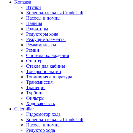
Komatsu
Втулки
Коленчатые валы Crankshaft
Насосы и помпы
Пальцы
Радиаторы
Редукторы хода
Режущие элементы
Ремкомплекты
Ремни
Система охлаждения
Стартер
Стекла для кабины
Товары по акции
Топливная аппаратура
Трансмиссия
Трапеция
Турбины
Фильтры
Ходовая часть
Caterpillar
Гидромотор хода
Коленчатые валы Crankshaft
Насосы и помпы
Редуктор хода