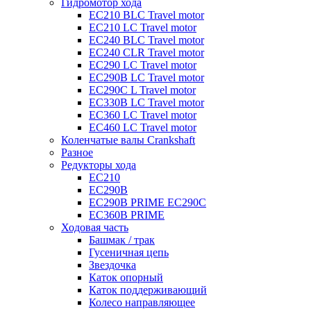
Гидромотор хода
EC210 BLC Travel motor
EC210 LC Travel motor
EC240 BLC Travel motor
EC240 CLR Travel motor
EC290 LC Travel motor
EC290B LC Travel motor
EC290C L Travel motor
EC330B LC Travel motor
EC360 LC Travel motor
EC460 LC Travel motor
Коленчатые валы Crankshaft
Разное
Редукторы хода
EC210
EC290B
EC290B PRIME EC290C
EC360B PRIME
Ходовая часть
Башмак / трак
Гусеничная цепь
Звездочка
Каток опорный
Каток поддерживающий
Колесо направляющее