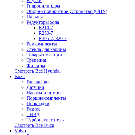
Втулки
Гидроцилиндры
Опорно поворотное устройство (ОПУ)
Пальцы
Редукторы хода
R210-7
R250-7
R305-7, 320-7
Ремкомплекты
Стекла для кабины
Товары по акции
Трапеция
Фильтры
Смотреть Все
Hyundai
Isuzu
Вкладыши
Датчики
Насосы и помпы
Поршнекомплекты
Прокладки
Разное
ТНВД
Турбонагнетатель
Смотреть Все
Isuzu
Volvo