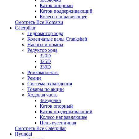
Каток опорный
Каток поддерживающий
Колесо направляющее
Смотреть Все
Komatsu
Caterpillar
Гидромотор хода
Коленчатые валы Crankshaft
Насосы и помпы
Редуктор хода
320D
325D
330D
Ремкомплекты
Ремни
Система охлаждения
Товары по акции
Ходовая часть
Звездочка
Каток опорный
Каток поддерживающий
Колесо направляющее
Цепь гусеничная
Смотреть Все
Caterpillar
Hyundai