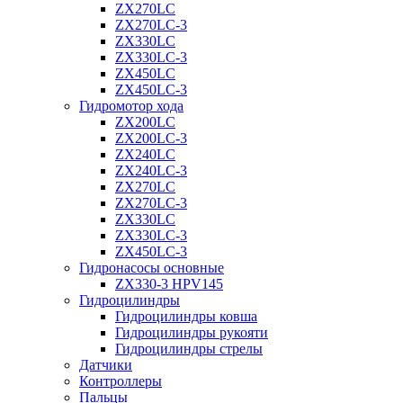
ZX270LC
ZX270LC-3
ZX330LC
ZX330LC-3
ZX450LC
ZX450LC-3
Гидромотор хода
ZX200LC
ZX200LC-3
ZX240LC
ZX240LC-3
ZX270LC
ZX270LC-3
ZX330LC
ZX330LC-3
ZX450LC-3
Гидронасосы основные
ZX330-3 HPV145
Гидроцилиндры
Гидроцилиндры ковша
Гидроцилиндры рукояти
Гидроцилиндры стрелы
Датчики
Контроллеры
Пальцы