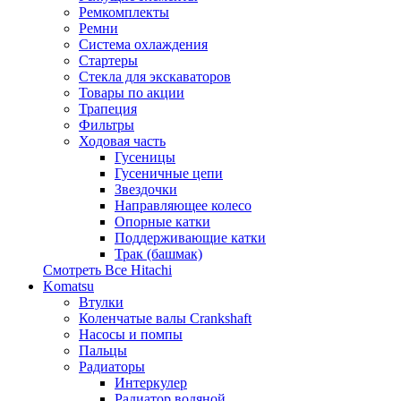
Ремкомплекты
Ремни
Система охлаждения
Стартеры
Стекла для экскаваторов
Товары по акции
Трапеция
Фильтры
Ходовая часть
Гусеницы
Гусеничные цепи
Звездочки
Направляющее колесо
Опорные катки
Поддерживающие катки
Трак (башмак)
Смотреть Все
Hitachi
Komatsu
Втулки
Коленчатые валы Crankshaft
Насосы и помпы
Пальцы
Радиаторы
Интеркулер
Радиатор водяной