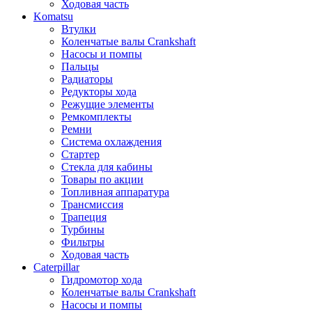
Ходовая часть
Komatsu
Втулки
Коленчатые валы Crankshaft
Насосы и помпы
Пальцы
Радиаторы
Редукторы хода
Режущие элементы
Ремкомплекты
Ремни
Система охлаждения
Стартер
Стекла для кабины
Товары по акции
Топливная аппаратура
Трансмиссия
Трапеция
Турбины
Фильтры
Ходовая часть
Caterpillar
Гидромотор хода
Коленчатые валы Crankshaft
Насосы и помпы