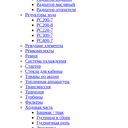
Радиатор масляный
Радиатор отопителя
Редукторы хода
PC200-7
PC200-8
PC220-7
PC300-7
PC400-7
Режущие элементы
Ремкомплекты
Ремни
Система охлаждения
Стартер
Стекла для кабины
Товары по акции
Топливная аппаратура
Трансмиссия
Трапеция
Турбины
Фильтры
Ходовая часть
Башмак / трак
Гусеница в сборе
Гусеничная цепь
Звездочка