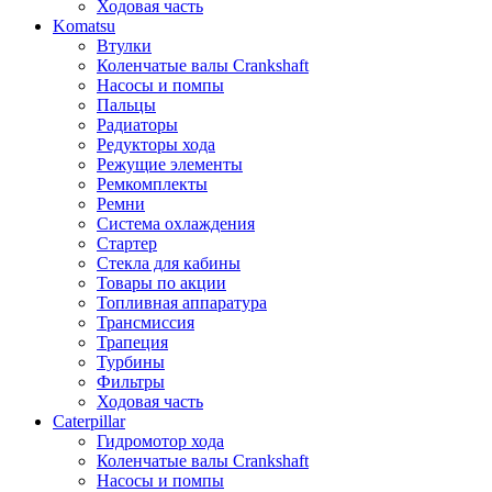
Ходовая часть
Komatsu
Втулки
Коленчатые валы Crankshaft
Насосы и помпы
Пальцы
Радиаторы
Редукторы хода
Режущие элементы
Ремкомплекты
Ремни
Система охлаждения
Стартер
Стекла для кабины
Товары по акции
Топливная аппаратура
Трансмиссия
Трапеция
Турбины
Фильтры
Ходовая часть
Caterpillar
Гидромотор хода
Коленчатые валы Crankshaft
Насосы и помпы