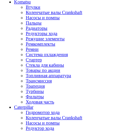
Komatsu
Втулки
Коленчатые валы Crankshaft
Насосы и помпы
Пальцы
Радиаторы
Редукторы хода
Режущие элементы
Ремкомплекты
Ремни
Система охлаждения
Стартер
Стекла для кабины
Товары по акции
Топливная аппаратура
Трансмиссия
Трапеция
Турбины
Фильтры
Ходовая часть
Caterpillar
Гидромотор хода
Коленчатые валы Crankshaft
Насосы и помпы
Редуктор хода