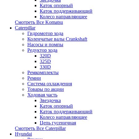
Каток опорный
Каток поддерживающий
Колесо направляющее
Смотреть Все
Komatsu
Caterpillar
Гидромотор хода
Коленчатые валы Crankshaft
Насосы и помпы
Редуктор хода
320D
325D
330D
Ремкомплекты
Ремни
Система охлаждения
Товары по акции
Ходовая часть
Звездочка
Каток опорный
Каток поддерживающий
Колесо направляющее
Цепь гусеничная
Смотреть Все
Caterpillar
Hyundai