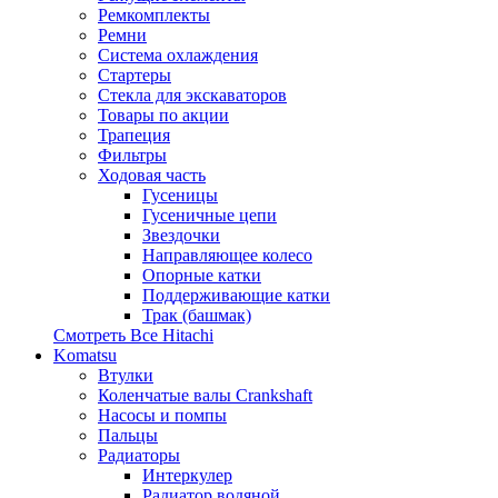
Ремкомплекты
Ремни
Система охлаждения
Стартеры
Стекла для экскаваторов
Товары по акции
Трапеция
Фильтры
Ходовая часть
Гусеницы
Гусеничные цепи
Звездочки
Направляющее колесо
Опорные катки
Поддерживающие катки
Трак (башмак)
Смотреть Все
Hitachi
Komatsu
Втулки
Коленчатые валы Crankshaft
Насосы и помпы
Пальцы
Радиаторы
Интеркулер
Радиатор водяной