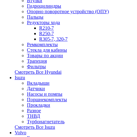
Втулки
Гидроцилиндры
Опорно поворотное устройство (ОПУ)
Пальцы
Редукторы хода
R210-7
R250-7
R305-7, 320-7
Ремкомплекты
Стекла для кабины
Товары по акции
Трапеция
Фильтры
Смотреть Все
Hyundai
Isuzu
Вкладыши
Датчики
Насосы и помпы
Поршнекомплекты
Прокладки
Разное
ТНВД
Турбонагнетатель
Смотреть Все
Isuzu
Volvo