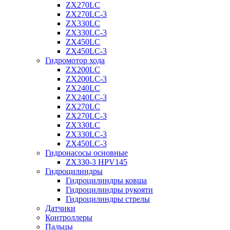
ZX270LC
ZX270LC-3
ZX330LC
ZX330LC-3
ZX450LC
ZX450LC-3
Гидромотор хода
ZX200LC
ZX200LC-3
ZX240LC
ZX240LC-3
ZX270LC
ZX270LC-3
ZX330LC
ZX330LC-3
ZX450LC-3
Гидронасосы основные
ZX330-3 HPV145
Гидроцилиндры
Гидроцилиндры ковша
Гидроцилиндры рукояти
Гидроцилиндры стрелы
Датчики
Контроллеры
Пальцы