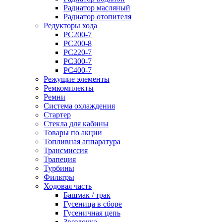
Радиатор масляный
Радиатор отопителя
Редукторы хода
PC200-7
PC200-8
PC220-7
PC300-7
PC400-7
Режущие элементы
Ремкомплекты
Ремни
Система охлаждения
Стартер
Стекла для кабины
Товары по акции
Топливная аппаратура
Трансмиссия
Трапеция
Турбины
Фильтры
Ходовая часть
Башмак / трак
Гусеница в сборе
Гусеничная цепь
Звездочка