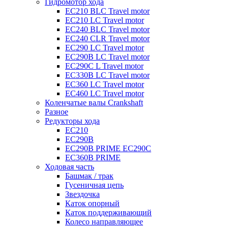
Гидромотор хода
EC210 BLC Travel motor
EC210 LC Travel motor
EC240 BLC Travel motor
EC240 CLR Travel motor
EC290 LC Travel motor
EC290B LC Travel motor
EC290C L Travel motor
EC330B LC Travel motor
EC360 LC Travel motor
EC460 LC Travel motor
Коленчатые валы Crankshaft
Разное
Редукторы хода
EC210
EC290B
EC290B PRIME EC290C
EC360B PRIME
Ходовая часть
Башмак / трак
Гусеничная цепь
Звездочка
Каток опорный
Каток поддерживающий
Колесо направляющее