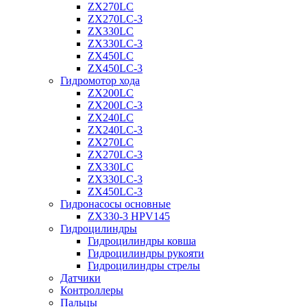
ZX270LC
ZX270LC-3
ZX330LC
ZX330LC-3
ZX450LC
ZX450LC-3
Гидромотор хода
ZX200LC
ZX200LC-3
ZX240LC
ZX240LC-3
ZX270LC
ZX270LC-3
ZX330LC
ZX330LC-3
ZX450LC-3
Гидронасосы основные
ZX330-3 HPV145
Гидроцилиндры
Гидроцилиндры ковша
Гидроцилиндры рукояти
Гидроцилиндры стрелы
Датчики
Контроллеры
Пальцы