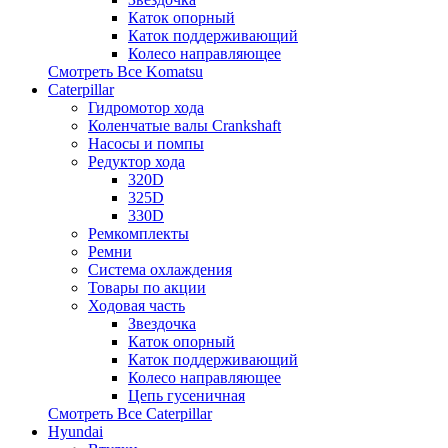
Каток опорный
Каток поддерживающий
Колесо направляющее
Смотреть Все
Komatsu
Caterpillar
Гидромотор хода
Коленчатые валы Crankshaft
Насосы и помпы
Редуктор хода
320D
325D
330D
Ремкомплекты
Ремни
Система охлаждения
Товары по акции
Ходовая часть
Звездочка
Каток опорный
Каток поддерживающий
Колесо направляющее
Цепь гусеничная
Смотреть Все
Caterpillar
Hyundai