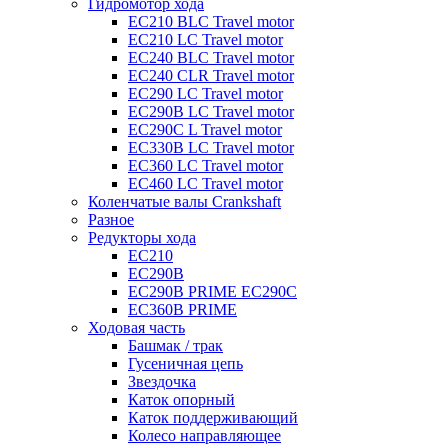
Гидромотор хода
EC210 BLC Travel motor
EC210 LC Travel motor
EC240 BLC Travel motor
EC240 CLR Travel motor
EC290 LC Travel motor
EC290B LC Travel motor
EC290C L Travel motor
EC330B LC Travel motor
EC360 LC Travel motor
EC460 LC Travel motor
Коленчатые валы Crankshaft
Разное
Редукторы хода
EC210
EC290B
EC290B PRIME EC290C
EC360B PRIME
Ходовая часть
Башмак / трак
Гусеничная цепь
Звездочка
Каток опорный
Каток поддерживающий
Колесо направляющее