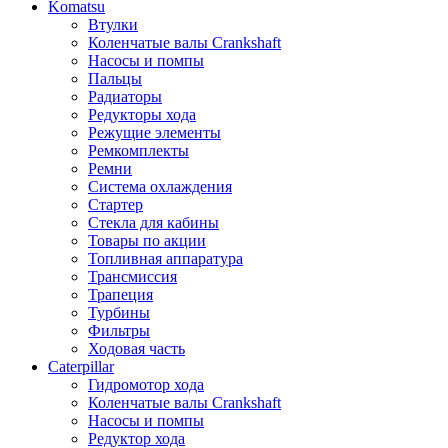
Komatsu
Втулки
Коленчатые валы Crankshaft
Насосы и помпы
Пальцы
Радиаторы
Редукторы хода
Режущие элементы
Ремкомплекты
Ремни
Система охлаждения
Стартер
Стекла для кабины
Товары по акции
Топливная аппаратура
Трансмиссия
Трапеция
Турбины
Фильтры
Ходовая часть
Caterpillar
Гидромотор хода
Коленчатые валы Crankshaft
Насосы и помпы
Редуктор хода