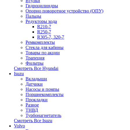
Втулки
Гидроцилиндры
Опорно поворотное устройство (ОПУ)
Пальцы
Редукторы хода
R210-7
R250-7
R305-7, 320-7
Ремкомплекты
Стекла для кабины
Товары по акции
Трапеция
Фильтры
Смотреть Все
Hyundai
Isuzu
Вкладыши
Датчики
Насосы и помпы
Поршнекомплекты
Прокладки
Разное
ТНВД
Турбонагнетатель
Смотреть Все
Isuzu
Volvo