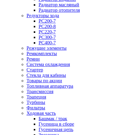
Радиатор масляный
Радиатор отопителя
Редукторы хода
PC200-7
PC200-8
PC220-7
PC300-7
PC400-7
Режущие элементы
Ремкомплекты
Ремни
Система охлаждения
Стартер
Стекла для кабины
Товары по акции
Топливная аппаратура
Трансмиссия
Трапеция
Турбины
Фильтры
Ходовая часть
Башмак / трак
Гусеница в сборе
Гусеничная цепь
Звездочка