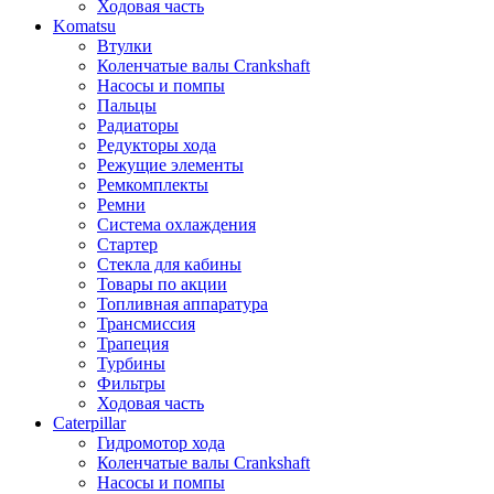
Ходовая часть
Komatsu
Втулки
Коленчатые валы Crankshaft
Насосы и помпы
Пальцы
Радиаторы
Редукторы хода
Режущие элементы
Ремкомплекты
Ремни
Система охлаждения
Стартер
Стекла для кабины
Товары по акции
Топливная аппаратура
Трансмиссия
Трапеция
Турбины
Фильтры
Ходовая часть
Caterpillar
Гидромотор хода
Коленчатые валы Crankshaft
Насосы и помпы