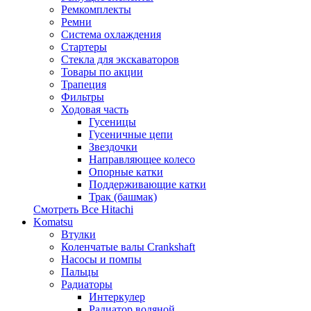
Ремкомплекты
Ремни
Система охлаждения
Стартеры
Стекла для экскаваторов
Товары по акции
Трапеция
Фильтры
Ходовая часть
Гусеницы
Гусеничные цепи
Звездочки
Направляющее колесо
Опорные катки
Поддерживающие катки
Трак (башмак)
Смотреть Все
Hitachi
Komatsu
Втулки
Коленчатые валы Crankshaft
Насосы и помпы
Пальцы
Радиаторы
Интеркулер
Радиатор водяной