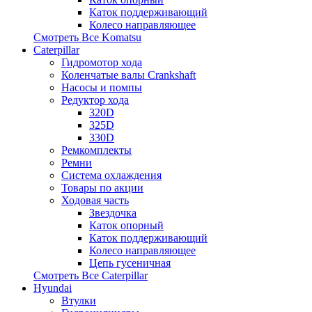
Каток поддерживающий
Колесо направляющее
Смотреть Все
Komatsu
Caterpillar
Гидромотор хода
Коленчатые валы Crankshaft
Насосы и помпы
Редуктор хода
320D
325D
330D
Ремкомплекты
Ремни
Система охлаждения
Товары по акции
Ходовая часть
Звездочка
Каток опорный
Каток поддерживающий
Колесо направляющее
Цепь гусеничная
Смотреть Все
Caterpillar
Hyundai
Втулки