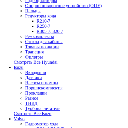
Гидроцилиндры
Опорно поворотное устройство (ОПУ)
Пальцы
Редукторы хода
R210-7
R250-7
R305-7, 320-7
Ремкомплекты
Стекла для кабины
Товары по акции
Трапеция
Фильтры
Смотреть Все
Hyundai
Isuzu
Вкладыши
Датчики
Насосы и помпы
Поршнекомплекты
Прокладки
Разное
ТНВД
Турбонагнетатель
Смотреть Все
Isuzu
Volvo
Гидромотор хода