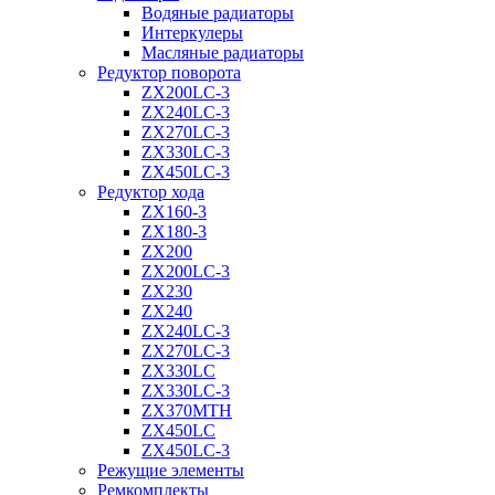
Водяные радиаторы
Интеркулеры
Масляные радиаторы
Редуктор поворота
ZX200LC-3
ZX240LC-3
ZX270LC-3
ZX330LC-3
ZX450LC-3
Редуктор хода
ZX160-3
ZX180-3
ZX200
ZX200LC-3
ZX230
ZX240
ZX240LC-3
ZX270LC-3
ZX330LC
ZX330LC-3
ZX370MTH
ZX450LC
ZX450LC-3
Режущие элементы
Ремкомплекты