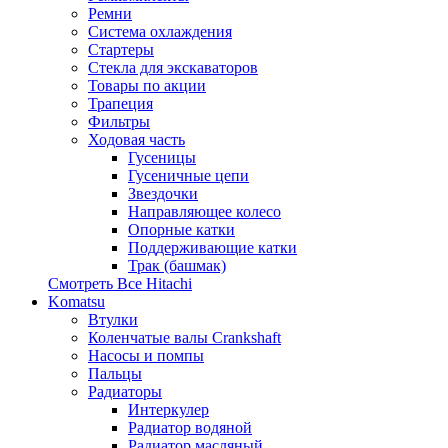
Ремни
Система охлаждения
Стартеры
Стекла для экскаваторов
Товары по акции
Трапеция
Фильтры
Ходовая часть
Гусеницы
Гусеничные цепи
Звездочки
Направляющее колесо
Опорные катки
Поддерживающие катки
Трак (башмак)
Смотреть Все
Hitachi
Komatsu
Втулки
Коленчатые валы Crankshaft
Насосы и помпы
Пальцы
Радиаторы
Интеркулер
Радиатор водяной
Радиатор масляный