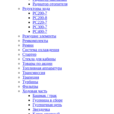
Радиатор отопителя
Редукторы хода
PC200-7
PC200-8
PC220-7
PC300-7
PC400-7
Режущие элементы
Ремкомплекты
Ремни
Система охлаждения
Стартер
Стекла для кабины
Товары по акции
Топливная аппаратура
Трансмиссия
Трапеция
Турбины
Фильтры
Ходовая часть
Башмак / трак
Гусеница в сборе
Гусеничная цепь
Звездочка
Каток опорный