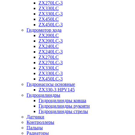
ZX270LC-3
ZX330LC
ZX330LC-3
ZX450LC
ZX450LC-3
Гидромотор хода
ZX200LC
ZX200LC-3
ZX240LC
ZX240LC-3
ZX270LC
ZX270LC-3
ZX330LC
ZX330LC-3
ZX450LC-3
Гидронасосы основные
ZX330-3 HPV145
Гидроцилиндры
Гидроцилиндры ковша
Гидроцилиндры рукояти
Гидроцилиндры стрелы
Датчики
Контроллеры
Пальцы
Радиаторы