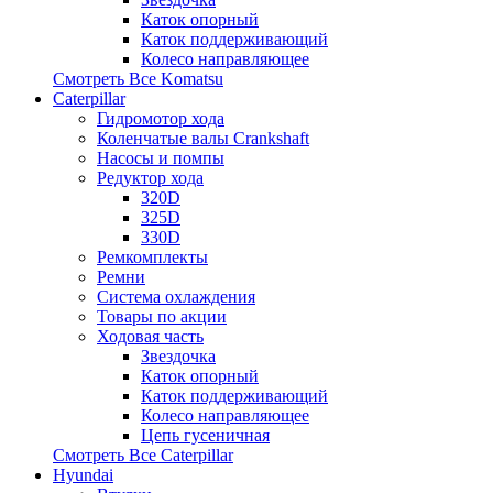
Каток опорный
Каток поддерживающий
Колесо направляющее
Смотреть Все
Komatsu
Caterpillar
Гидромотор хода
Коленчатые валы Crankshaft
Насосы и помпы
Редуктор хода
320D
325D
330D
Ремкомплекты
Ремни
Система охлаждения
Товары по акции
Ходовая часть
Звездочка
Каток опорный
Каток поддерживающий
Колесо направляющее
Цепь гусеничная
Смотреть Все
Caterpillar
Hyundai