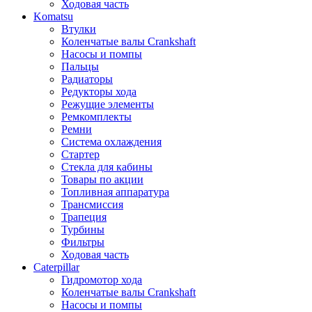
Ходовая часть
Komatsu
Втулки
Коленчатые валы Crankshaft
Насосы и помпы
Пальцы
Радиаторы
Редукторы хода
Режущие элементы
Ремкомплекты
Ремни
Система охлаждения
Стартер
Стекла для кабины
Товары по акции
Топливная аппаратура
Трансмиссия
Трапеция
Турбины
Фильтры
Ходовая часть
Caterpillar
Гидромотор хода
Коленчатые валы Crankshaft
Насосы и помпы