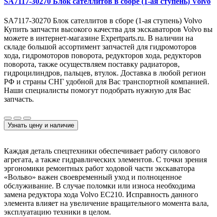
SA7117-30270 Блок сателлитов в сборе (1-ая ступень) Volvo
SA7117-30270 Блок сателлитов в сборе (1-ая ступень) Volvo
Купить запчасти высокого качества для экскаваторов Volvo вы
можете в интернет-магазине Expertparts.ru. В наличии на
складе большой ассортимент запчастей для гидромоторов
хода, гидромоторов поворота, редукторов хода, редукторов
поворота, также осуществляем поставку радиаторов,
гидроцилиндров, пальцев, втулок. Доставка в любой регион
РФ и страны СНГ удобной для Вас транспортной компанией.
Наши специалисты помогут подобрать нужную для Вас
запчасть.
Узнать цену и наличие
Каждая деталь спецтехники обеспечивает работу силового
агрегата, а также гидравлических элементов. С точки зрения
эргономики ремонтных работ ходовой части экскаватора
«Вольво» важен своевременный уход и полноценное
обслуживание. В случае поломки или износа необходима
замена редуктора хода Volvo EC210. Исправность данного
элемента влияет на увеличение вращательного момента вала,
эксплуатацию техники в целом.