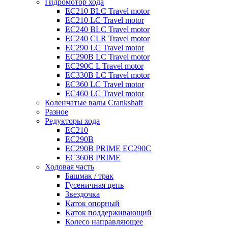
Гидромотор хода
EC210 BLC Travel motor
EC210 LC Travel motor
EC240 BLC Travel motor
EC240 CLR Travel motor
EC290 LC Travel motor
EC290B LC Travel motor
EC290C L Travel motor
EC330B LC Travel motor
EC360 LC Travel motor
EC460 LC Travel motor
Коленчатые валы Crankshaft
Разное
Редукторы хода
EC210
EC290B
EC290B PRIME EC290C
EC360B PRIME
Ходовая часть
Башмак / трак
Гусеничная цепь
Звездочка
Каток опорный
Каток поддерживающий
Колесо направляющее