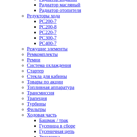
Радиатор масляный
Радиатор отопителя
Редукторы хода
PC200-7
PC200-8
PC220-7
PC300-7
PC400-7
Режущие элементы
Ремкомплекты
Ремни
Система охлаждения
Стартер
Стекла для кабины
Товары по акции
Топливная аппаратура
Трансмиссия
Трапеция
Турбины
Фильтры
Ходовая часть
Башмак / трак
Гусеница в сборе
Гусеничная цепь
Звездочка