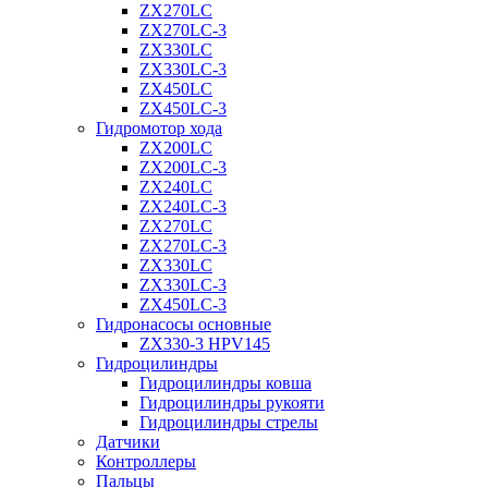
ZX270LC
ZX270LC-3
ZX330LC
ZX330LC-3
ZX450LC
ZX450LC-3
Гидромотор хода
ZX200LC
ZX200LC-3
ZX240LC
ZX240LC-3
ZX270LC
ZX270LC-3
ZX330LC
ZX330LC-3
ZX450LC-3
Гидронасосы основные
ZX330-3 HPV145
Гидроцилиндры
Гидроцилиндры ковша
Гидроцилиндры рукояти
Гидроцилиндры стрелы
Датчики
Контроллеры
Пальцы