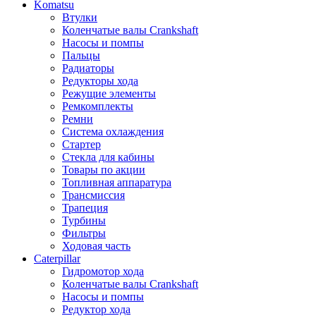
Komatsu
Втулки
Коленчатые валы Crankshaft
Насосы и помпы
Пальцы
Радиаторы
Редукторы хода
Режущие элементы
Ремкомплекты
Ремни
Система охлаждения
Стартер
Стекла для кабины
Товары по акции
Топливная аппаратура
Трансмиссия
Трапеция
Турбины
Фильтры
Ходовая часть
Caterpillar
Гидромотор хода
Коленчатые валы Crankshaft
Насосы и помпы
Редуктор хода