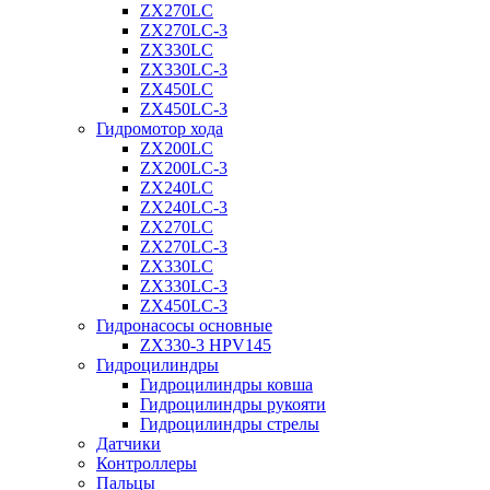
ZX270LC
ZX270LC-3
ZX330LC
ZX330LC-3
ZX450LC
ZX450LC-3
Гидромотор хода
ZX200LC
ZX200LC-3
ZX240LC
ZX240LC-3
ZX270LC
ZX270LC-3
ZX330LC
ZX330LC-3
ZX450LC-3
Гидронасосы основные
ZX330-3 HPV145
Гидроцилиндры
Гидроцилиндры ковша
Гидроцилиндры рукояти
Гидроцилиндры стрелы
Датчики
Контроллеры
Пальцы