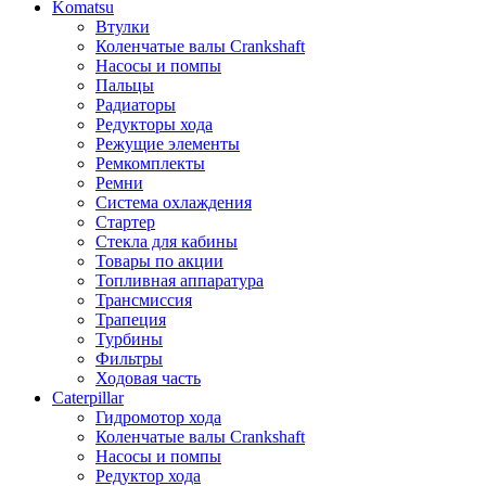
Komatsu
Втулки
Коленчатые валы Crankshaft
Насосы и помпы
Пальцы
Радиаторы
Редукторы хода
Режущие элементы
Ремкомплекты
Ремни
Система охлаждения
Стартер
Стекла для кабины
Товары по акции
Топливная аппаратура
Трансмиссия
Трапеция
Турбины
Фильтры
Ходовая часть
Caterpillar
Гидромотор хода
Коленчатые валы Crankshaft
Насосы и помпы
Редуктор хода