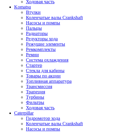
Ходовая часть
Komatsu
Втулки
Коленчатые валы Crankshaft
Насосы и помпы
Пальцы
Радиаторы
Редукторы хода
Режущие элементы
Ремкомплекты
Ремни
Система охлаждения
Стартер
Стекла для кабины
Товары по акции
Топливная аппаратура
Трансмиссия
Трапеция
Турбины
Фильтры
Ходовая часть
Caterpillar
Гидромотор хода
Коленчатые валы Crankshaft
Насосы и помпы