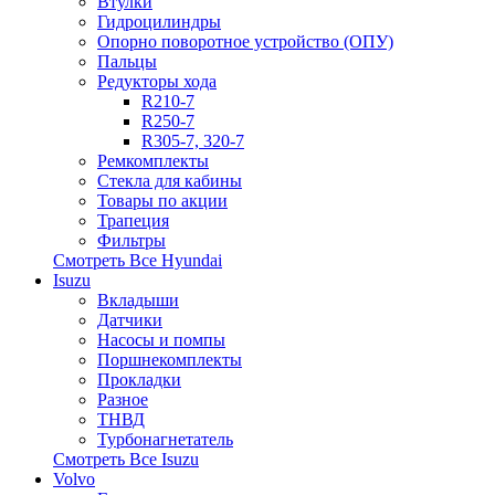
Втулки
Гидроцилиндры
Опорно поворотное устройство (ОПУ)
Пальцы
Редукторы хода
R210-7
R250-7
R305-7, 320-7
Ремкомплекты
Стекла для кабины
Товары по акции
Трапеция
Фильтры
Смотреть Все
Hyundai
Isuzu
Вкладыши
Датчики
Насосы и помпы
Поршнекомплекты
Прокладки
Разное
ТНВД
Турбонагнетатель
Смотреть Все
Isuzu
Volvo