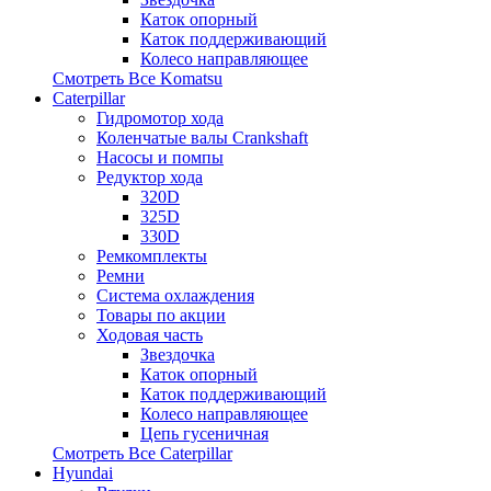
Каток опорный
Каток поддерживающий
Колесо направляющее
Смотреть Все
Komatsu
Caterpillar
Гидромотор хода
Коленчатые валы Crankshaft
Насосы и помпы
Редуктор хода
320D
325D
330D
Ремкомплекты
Ремни
Система охлаждения
Товары по акции
Ходовая часть
Звездочка
Каток опорный
Каток поддерживающий
Колесо направляющее
Цепь гусеничная
Смотреть Все
Caterpillar
Hyundai