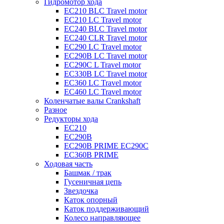
Гидромотор хода
EC210 BLC Travel motor
EC210 LC Travel motor
EC240 BLC Travel motor
EC240 CLR Travel motor
EC290 LC Travel motor
EC290B LC Travel motor
EC290C L Travel motor
EC330B LC Travel motor
EC360 LC Travel motor
EC460 LC Travel motor
Коленчатые валы Crankshaft
Разное
Редукторы хода
EC210
EC290B
EC290B PRIME EC290C
EC360B PRIME
Ходовая часть
Башмак / трак
Гусеничная цепь
Звездочка
Каток опорный
Каток поддерживающий
Колесо направляющее