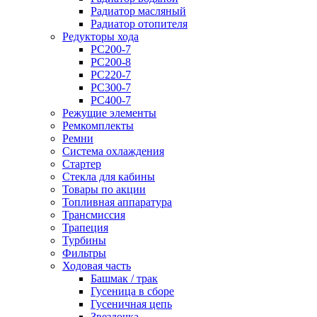
Радиатор масляный
Радиатор отопителя
Редукторы хода
PC200-7
PC200-8
PC220-7
PC300-7
PC400-7
Режущие элементы
Ремкомплекты
Ремни
Система охлаждения
Стартер
Стекла для кабины
Товары по акции
Топливная аппаратура
Трансмиссия
Трапеция
Турбины
Фильтры
Ходовая часть
Башмак / трак
Гусеница в сборе
Гусеничная цепь
Звездочка