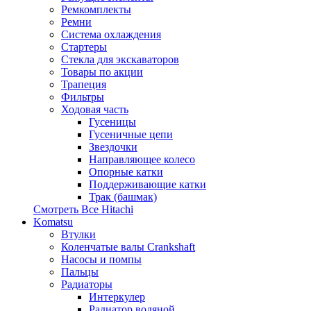
Ремкомплекты
Ремни
Система охлаждения
Стартеры
Стекла для экскаваторов
Товары по акции
Трапеция
Фильтры
Ходовая часть
Гусеницы
Гусеничные цепи
Звездочки
Направляющее колесо
Опорные катки
Поддерживающие катки
Трак (башмак)
Смотреть Все
Hitachi
Komatsu
Втулки
Коленчатые валы Crankshaft
Насосы и помпы
Пальцы
Радиаторы
Интеркулер
Радиатор водяной