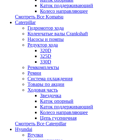
Каток поддерживающий
Колесо направляющее
Смотреть Все
Komatsu
Caterpillar
Гидромотор хода
Коленчатые валы Crankshaft
Насосы и помпы
Редуктор хода
320D
325D
330D
Ремкомплекты
Ремни
Система охлаждения
Товары по акции
Ходовая часть
Звездочка
Каток опорный
Каток поддерживающий
Колесо направляющее
Цепь гусеничная
Смотреть Все
Caterpillar
Hyundai
Втулки