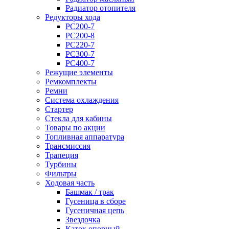
Радиатор отопителя
Редукторы хода
PC200-7
PC200-8
PC220-7
PC300-7
PC400-7
Режущие элементы
Ремкомплекты
Ремни
Система охлаждения
Стартер
Стекла для кабины
Товары по акции
Топливная аппаратура
Трансмиссия
Трапеция
Турбины
Фильтры
Ходовая часть
Башмак / трак
Гусеница в сборе
Гусеничная цепь
Звездочка
Каток опорный