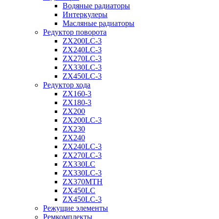
Водяные радиаторы
Интеркулеры
Масляные радиаторы
Редуктор поворота
ZX200LC-3
ZX240LC-3
ZX270LC-3
ZX330LC-3
ZX450LC-3
Редуктор хода
ZX160-3
ZX180-3
ZX200
ZX200LC-3
ZX230
ZX240
ZX240LC-3
ZX270LC-3
ZX330LC
ZX330LC-3
ZX370MTH
ZX450LC
ZX450LC-3
Режущие элементы
Ремкомплекты