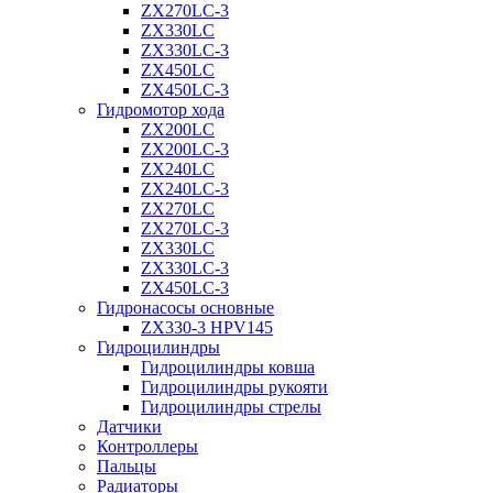
ZX270LC-3
ZX330LC
ZX330LC-3
ZX450LC
ZX450LC-3
Гидромотор хода
ZX200LC
ZX200LC-3
ZX240LC
ZX240LC-3
ZX270LC
ZX270LC-3
ZX330LC
ZX330LC-3
ZX450LC-3
Гидронасосы основные
ZX330-3 HPV145
Гидроцилиндры
Гидроцилиндры ковша
Гидроцилиндры рукояти
Гидроцилиндры стрелы
Датчики
Контроллеры
Пальцы
Радиаторы