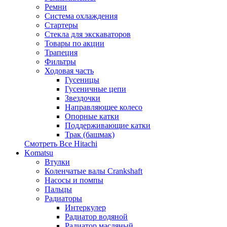
Ремни
Система охлаждения
Стартеры
Стекла для экскаваторов
Товары по акции
Трапеция
Фильтры
Ходовая часть
Гусеницы
Гусеничные цепи
Звездочки
Направляющее колесо
Опорные катки
Поддерживающие катки
Трак (башмак)
Смотреть Все
Hitachi
Komatsu
Втулки
Коленчатые валы Crankshaft
Насосы и помпы
Пальцы
Радиаторы
Интеркулер
Радиатор водяной
Радиатор масляный