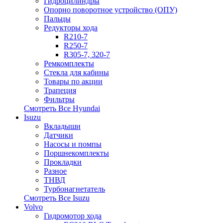
Гидроцилиндры
Опорно поворотное устройство (ОПУ)
Пальцы
Редукторы хода
R210-7
R250-7
R305-7, 320-7
Ремкомплекты
Стекла для кабины
Товары по акции
Трапеция
Фильтры
Смотреть Все
Hyundai
Isuzu
Вкладыши
Датчики
Насосы и помпы
Поршнекомплекты
Прокладки
Разное
ТНВД
Турбонагнетатель
Смотреть Все
Isuzu
Volvo
Гидромотор хода